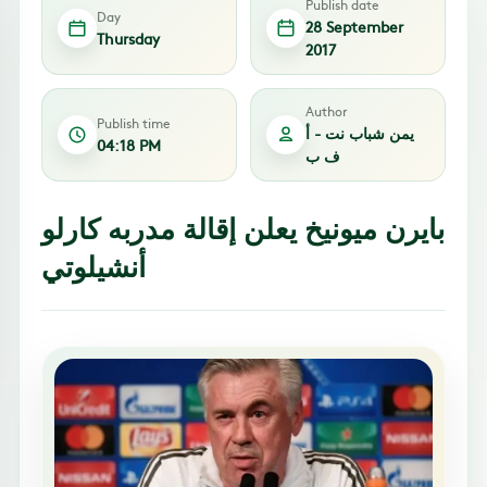
Publish date
Day
28 September
Thursday
2017
Author
Publish time
يمن شباب نت - أ
04:18 PM
ف ب
بايرن ميونيخ يعلن إقالة مدربه كارلو
أنشيلوتي