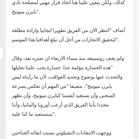
كذلك، ولكن يتعين علينا هنا اتخاذ قرار مهني لمصلحة نادي
بايرن ميونيخ".
أضاف "انتظر الان من الفريق تطويرا ايجابيا وارادة مطلقة
لتحقيق الانجازات من أجل أن نبلغ أهدافنا هذا الموسم".
ولم يخف رومينيغه منذ مساء الاربعاء ان صبره نفذ، وقال
"هذه الخسارة مؤلمة جدا. خسارة يجب علينا تحليلها
والتحدث عنها بوضوح وتحديد العواقب، لأن ما رأيناه ليس
بايرن ميونيخ"، مضيفا "من المهم أن نعكس بسرعة
المنحنى وأن نستعيد أنفسنا كبايرن ميونيخ، وأن نظهر
مجددا بأننا الفريق الذي أرعب أوروبا والمانيا، وأننا
سنستعيد ما كنا عليه".
ووجهت الانتقادات لانشيلوتي بسبب ابقائه الجناحين