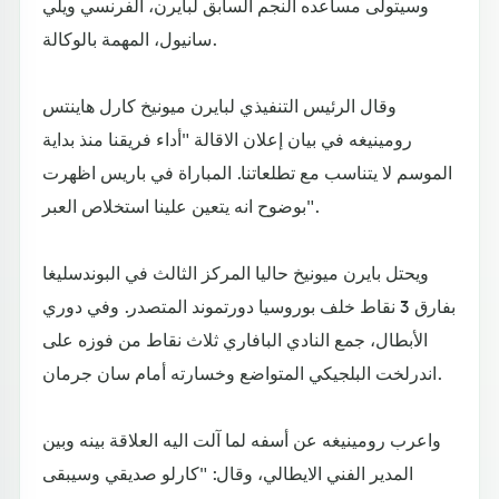
وسيتولى مساعده النجم السابق لبايرن، الفرنسي ويلي
سانيول، المهمة بالوكالة.
وقال الرئيس التنفيذي لبايرن ميونيخ كارل هاينتس
رومينيغه في بيان إعلان الاقالة "أداء فريقنا منذ بداية
الموسم لا يتناسب مع تطلعاتنا. المباراة في باريس اظهرت
بوضوح انه يتعين علينا استخلاص العبر".
ويحتل بايرن ميونيخ حاليا المركز الثالث في البوندسليغا
بفارق 3 نقاط خلف بوروسيا دورتموند المتصدر. وفي دوري
الأبطال، جمع النادي البافاري ثلاث نقاط من فوزه على
اندرلخت البلجيكي المتواضع وخسارته أمام سان جرمان.
واعرب رومينيغه عن أسفه لما آلت اليه العلاقة بينه وبين
المدير الفني الايطالي، وقال: "كارلو صديقي وسيبقى