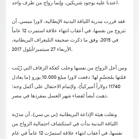
اعتدنا عليه بوجود شريكين، وإنما زواج من طرف واحد.
فقد قررت مدربة اللياقة البدنية الإيطالية، لاورا ميسي، أن
تتزوج من نفسها، في أعقاب انتهاء علاقة استمرت 12 عاماً
في 2015، وفق ما ذكرت صحيفة التليغراف البريطانية،
الأربعاء 27 سبتمبر/أيلول 2017.
ومن أجل الزواج من نفسها وجلب كعكة الزفاف التي زُيّنت
قمّتها بمُجسّمٍ لها؛ دفعت لاورا مبلغ 10.000 يورو (ما يعادل
11740 دولاراً أميركياً)، ولإتمام الاحتفال على أكمل وجه؛
ذهبت أيضاً لقضاء شهر العسل بمفردها في مصر.
ونقلت هيئة الإذاعة البريطانية (بي بي سي)، أن مدرّبة
اللياقة البدنية بدأت في استكشاف احتمالية الزواج من
نفسها، في أعقاب انتهاء علاقة استمرّت 12 عاماً في عام