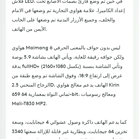
فلاش LED، في حين تم وضع قارئ بصمات الأصابع تحت
إعداد الكاميرا، علامة هواوي التجارية تم وضعها في الامام
والخلف، وجميع الأزرار البدنية تم وضعها على الجانب
الأيمن من الهاتف.
هواوي Maimang 6 ليس بدون حواف بالمعنى الحرفي
ولكن حوافه رقيقة للغاية، ويأتي الهاتف بشاشة 5.9 بوصة
بدقة fullHD+ (2160×1080 بكسل) وتأتي الشاشة بنسبة
عرض إلى ارتفاع 18:9، وفوق الشاشة تم وضع طبقة من
الزجاج المنحني 2.5D، الهاتف يدعم معالج هواوي Kirin
659 ثماني النواة بمعمارية 64-bit، ومعالج رسوميات
Mali-T830 MP2.
كما يدعم الهاتف ذاكرة وصول عشوائي 4 جيجابايت، وسعة
تخزين 64 جيجابايت، وبطارية غير قابلة للإزالة سعتها 3340