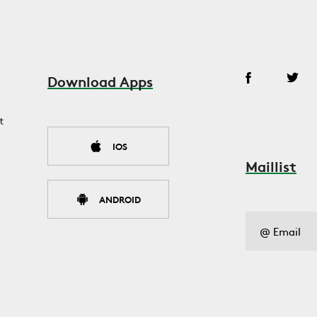
Download Apps
t
IOS
Maillist
ANDROID