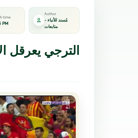
Author
sh time
مُسند للأنباء -
3 PM
متابعات
الترجي يعرقل ال