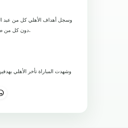
دون كل من طه ياسين الخنيسي (21) وغيلان الشعلاني (48) هدفي الترجي.
وشهدت المباراة تأخر الأهلي بهدفين