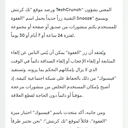
ورصد موقع "تك كرنتش TechCrunch" المعني بشؤون
التقنية زراً جديداً يحمل اسم "الغفوة Snooze" ويسمح
للمستخدم بكتم منشورات من صديق أو صفحة أو مجموعة
لفترة 24 ساعة أو 7 أيام أو 30 يوماً.
ويُعتقد أن زر "الغفوة" يمكن أن يُثني الناس عن إلغاء
المتابعة أو إلغاء الإعجاب أو إلغاء الصداقة دائماً في الوقت
الذي لا يزال بإمكانهم التحكم بما يرونه. وتستفيد
"فيسبوك" من ذلك بالحفاظ على شبكة اجتماعية كثيفة، إذ
أصبح بإمكان المستخدم التخلص من منشورات مزعجة
مؤقتاً أو دائماً دون الحاجة لقطع العلاقة.
ومن جانبه، أكد متحدث باسم "فيسبوك" اختبار ميزة
"الغفوة"، قائلاً لموقع "تك كرنتش": "نحن نختبر طرقاً