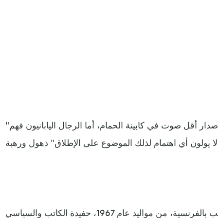
"المرأة اليابانية تعيش في خوف من إصدار أقل صوت في كابينة الحمام، أما الرجال اليابانيون فهم
لا يولون أي اهتمام لذلك الموضوع على الإطلاق" ذهول ورهبة
إيميلي نوثومب كاتبة بلجيكية تكتب بالفرنسية، من مواليد عام 1967، حفيدة الكاتب والسياسي