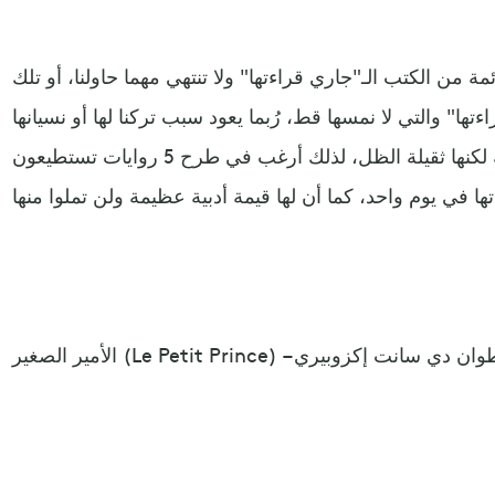
ائمة من الكتب الـ"جاري قراءتها" ولا تنتهي مهما حاولنا، أو تلك
تها" والتي لا نمسها قط، رُبما يعود سبب تركنا لها أو نسيانها
كونها مملة أو طويلة أو مهمة لكنها ثقيلة الظل، لذلك أرغب في طرح 5 روايات تستطيعون
ر الصغير (Le Petit Prince) – أنطوان دي سانت إكزوبيري