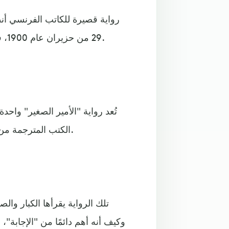
رواية قصيرة للكاتب الفرنسي أ
29 من حزيران عام 1900، في مدينة "ليون"، وتوفي في مهمة من أجل فرنسا عام 1944.
تُعد رواية "الأمير الصغير" وا
الكتب المترجمة من الفرنسية مبيعًا في العالم، حيث باعت أكثر من مليون نسخة.
تلك الرواية يقرأها الكبار والص
وكيف أنه أهم دائمًا من "الإجابة"، إ