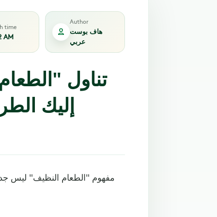
Author
sh time
هاف بوست
2 AM
عربي
تناول "الطعام
إليك الطر
مفهوم "الطعام النظيف" ليس جديد