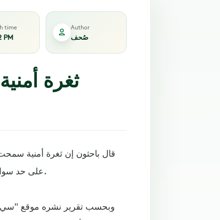
sh time
Author
صُحف
2 PM
ثغرة أمنية
قال باحثون إن ثغرة أمنية سمحت
على حد سواء، لتوليد 100 مليون إعجاب وتعليق على الأقل تتم بشكل آلي.