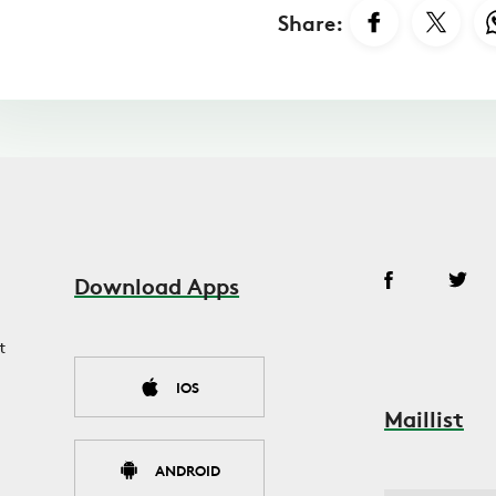
Share:
Download Apps
t
IOS
Maillist
ANDROID