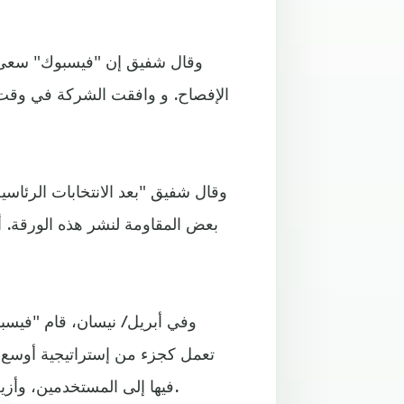
وقال شفيق إن "فيسبوك" سعى ف
الإفصاح. و وافقت الشركة في وقت ل
وقال شفيق "بعد الانتخابات الرئاسية
بعض المقاومة لنشر هذه الورقة. أ
وفي أبريل / نيسان، قام "فيس
تعمل كجزء من إستراتيجية أوسع 
فيها إلى المستخدمين، وأزيل 30 ألف حساب - يقال إنها مرتبطة بعمليات النفوذ الروسي.