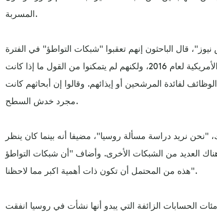
المسربة.
ز"، قال الباحثون إنهم تعقبوا "شبكات التواطؤ" في الفترة
التي سبقت انتخابات الرئاسة الأمريكية لعام 2016، ولكنهم لم يتمكنوا من القول ما إذا كانت
وظائف لفائدة المرشحين أو إيذائهم. وقالوا إن أبحاثهم كانت
مجرد خدش السطح.
"نحن نريد دراسة مسألة روسيا"، مضيفا أنه بينما كان ينظر
 50 شبكة، فإن هناك العديد من الشبكات الأخرى. وأضاف "أن شبكات التواطؤ
هذه من المحتمل أن تكون ذات أهمية اكبر مما لاحظنا".
مئات الحسابات الزائفة التي يبدو أنها نشأت في روسيا انفقت