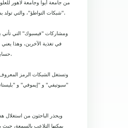
من جامعة أيوا وجامعة لاهور للعل
"شبكات التواطؤ"، والتي تولد بسرعة نقرات إعجاب وتعليقات على "فيسبوك" بشكل مجاني.
ومشاركات "فيسبوك" التي تأتي ب
في تغذية الآخرين، وهذا يعن
حساباتهم في نهاية المطاف باهتمام أكبر بكثير من حجمها الحقيقي.
وتستغل الشبكات الرمز المعروف 
"سبوتيفي" و "إيموفي" و "بليست
ويحذر الباحثون من استغلال ه
يمكنها التلاعب بالسمعة، حيث