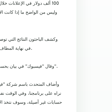
وليس من الواضح ما إذا كانت الإ
في نهاية المطاف مع "فيسبوك" لاتخاذ التدابير المضادة لمكافحة هذه الشبكات.
وقال "فيسبوك" في بيان بحسب "سي بي إس نيوز" إن "شبكات التواطؤ قد تم حظرها الآن".
وأضاف المتحدث باسم شركة "فيسب
نراه على برنامجنا، وفي الوقت نفس
حسابات غير أصيلة، وسوف نتخذ ال