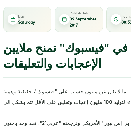
Publish date
Day
Publi
09 September
Saturday
08:5
2017
 في "فيسبوك" تمنح ملايين
الإعجابات والتعليقات
 بما لا يقل عن مليون حساب على "فيسبوك"، حقيقية وهمية
وبحسب تقرير نشره موقع "سي بي إس نيوز" الأمريكي وترجمته "عربي21"، فقد وجد باحثون