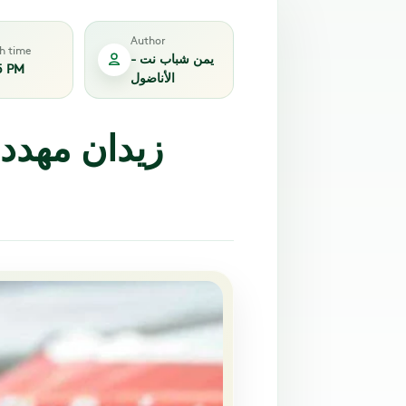
Author
sh time
يمن شباب نت -
5 PM
الأناضول
زيدان مهدد ب