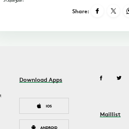
Share:
Download Apps
t
IOS
Maillist
ANDROID