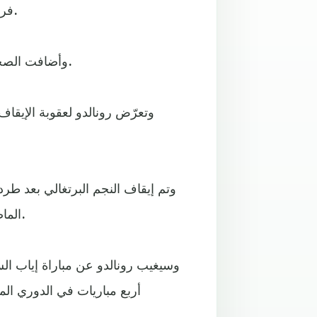
فرضها على البرتغالي كريستيانو رونالدو بالإيقاف خمس مباريات.
وأضافت الصحيفة، أن زيدان قد يواجه غرامة بسبب انتقاد إيقاف كريستيانو.
وتعرّض رونالدو لعقوبة الإيقاف
وتم إيقاف النجم البرتغالي بعد طر
الماضي، وقيامه بدفع الحكم بعد إشهار البطاقة الحمراء في وجهه.
وسيغيب رونالدو عن مباراة إياب الس
أربع مباريات في الدوري المح