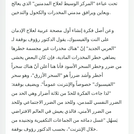
تحت عباءة "المركز الوسيط لعلاج المدمنين" الذي يعالج
ويعاين ويرافق مدمني المخدرات والكحول والتدخين.
وعن أصل فكرة إنشاء أول مصحة عربية لعلاج الإدمان
على النت والفيسبوك، يقول الدكتور رؤوف بوقفة لـ
"العربي الجديد" إنّ "هناك مخدرات غير مجسمة خطرها
يضاهي خطر المخدرات المادية، فإن كان البعض يخشى
من ضرر وخطر السحر الأسود فأنا هنا أعلن أنّ هناك سحراً
أخطر وأشد ضرراً هو "السحر الأزرق"، وهو سحر
"الفيسبوك" خصوصاً والإنترنت عموماً". ويضيف بوقفة:
"لذا جاءت الفكرة للحدّ من ثلاثة أضرار وهي الحد من
الضرر النفسي للمدمن، وللحد من الضرر الاجتماعي وللحد
من الضرر الأمني، فالذي يعيش في العالم الافتراضي
يَسهُل "غسل دماغه من الجماعات التكفيرية وتجنيده من
خلال الإنترنت"، بحسب الدكتور رؤوف بوقفة.