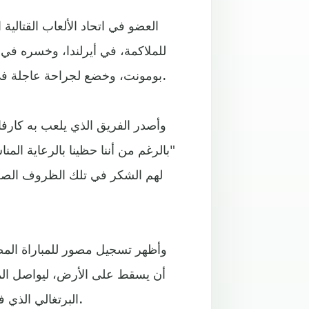
العضو في اتحاد الألعاب القتالي
للملاكمة، في أيرلندا، وخسره في ا
بومونت، وخضع لجراحة عاجلة في المخ، ثم وُضع تحت الملاحظة لمدة 48 ساعة؛ لتدهور حالته.
"بالرغم من أننا حظينا بالرعاية ال
لهم الشكر في تلك الظروف الصعبة
وأظهر تسجيل مصور للمباراة المص
أن يسقط على الأرض، ليواصل الم
البرتغالي الذي فقد القدرة تماما على الدفاع عن نفسه، ليوقف الحكم المباراة.