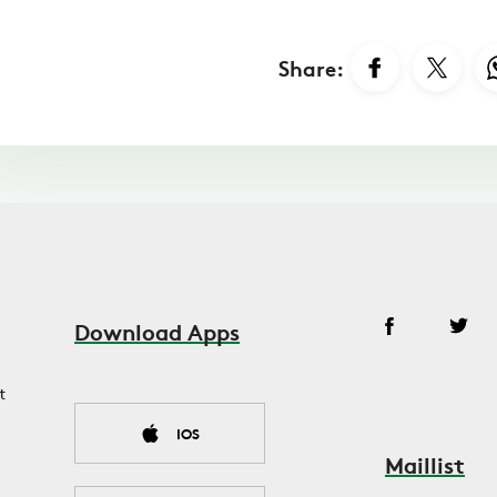
Share:
Download Apps
t
IOS
Maillist