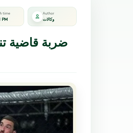
sh time
Author
وكالات
1 PM
ضربة قاضية تنه