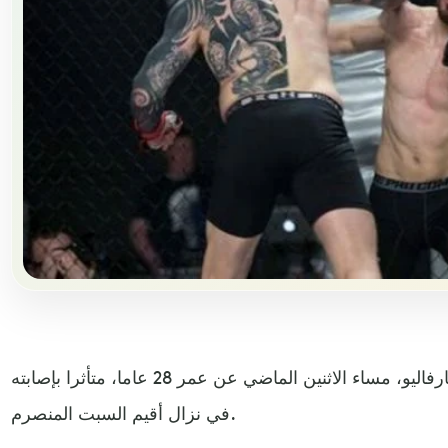
توفي المصارع البرتغالي، جواو كارفاليو، مساء الاثنين الماضي عن عمر 28 عاما، متأثرا بإصابته
في نزال أقيم السبت المنصرم.