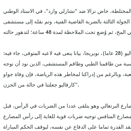
ة المختلطة، خاض نزالا ضد "تشارلي وارد"، في الاستاد الوطني
لجولة الثالثة بالضربة القاضية الفنية، وتم نقله إلى مستشفى
وأصدر الفريق الذي يلعب به كارفاليو (28 عاما)، نوبريجا، بيانا ينعى فيه لاعبه المتوفى، جاء فيه:
مناسبة من طاقمنا الطبي وطاقم المستشفى، الذين نود أن نوجه
، وبالرغم من إدراكنا لمخاطر هذه الرياضة، فإن وفاة جواو
كارفاليو جعلتنا في حالة من الحزن".
ارع البرتغالي وهو يتلقى عددا من الضربات في الرأس، قبل
صارع المنافس توجيه ضربات قوية للغاية إلى رأس المصارع