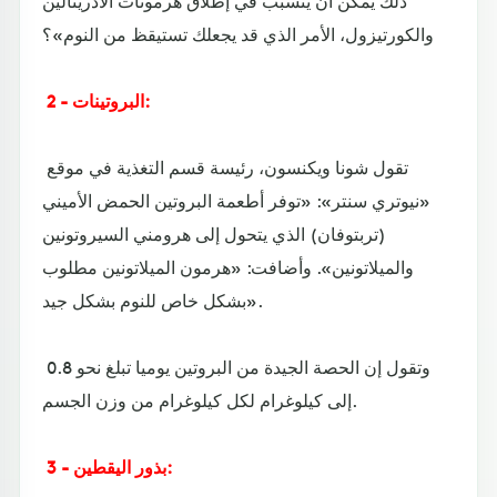
ذلك يمكن أن يتسبب في إطلاق هرمونات الأدرينالين
والكورتيزول، الأمر الذي قد يجعلك تستيقظ من النوم»؟
2 - البروتينات:
تقول شونا ويكنسون، رئيسة قسم التغذية في موقع
«نيوتري سنتر»: «توفر أطعمة البروتين الحمض الأميني
(تربتوفان) الذي يتحول إلى هرومني السيروتونين
والميلاتونين». وأضافت: «هرمون الميلاتونين مطلوب
بشكل خاص للنوم بشكل جيد».
وتقول إن الحصة الجيدة من البروتين يوميا تبلغ نحو 8.‏0
إلى كيلوغرام لكل كيلوغرام من وزن الجسم.
3 - بذور اليقطين: