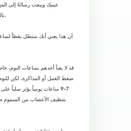
عينيك ويبعث رسالةً إلى الم
بالخمول، بحسب المحلل النفسي دان سيجيل بجامعة كاليفورنيا.
قد لا يعبأ أحدهم بساعات النوم، خاصة
ضغط العمل أو المذاكرة، لكن للنوم 
7-9 ساعات يومياً يؤثر سلباً عل
بتنظيف الأعصاب من السموم طوا
ليس هذا فحسب، وإنما يؤدي أيضاً نقص ساعات النوم إلى خلل في التمثيل الغذائي بالجسم.