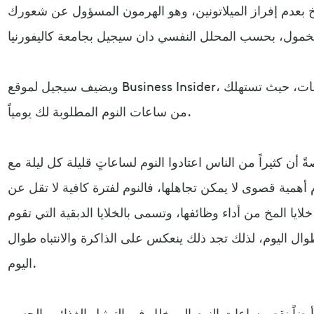
خ بعدم إفراز الميلاتونين، وهو الهرمون المسؤول عن شعورك
ويضيف سيجيل لموقع Business Insider، أن هذا يعني أنك ستظل يقظاً لساعات، حيث تستهلك
من ساعات النوم المطلوبة لك يومياً.
ً أن كثيراً من الناس اعتادوا النوم لساعاتٍ قليلة كل ليلة مع
أهمية قصوى لا يمكن تجاهلها، فالنوم لفترة كافية لا تقل عن
ى خلايا المخ من أداء وظائفها، وتسمى بالخلايا الدبقية التي تقوم
ل اليوم، لذلك تجد ذلك ينعكس على الذاكرة والانتباه طوال
اليوم.