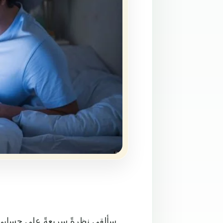
سألقي نظرةً سريعةً على حسابي ف