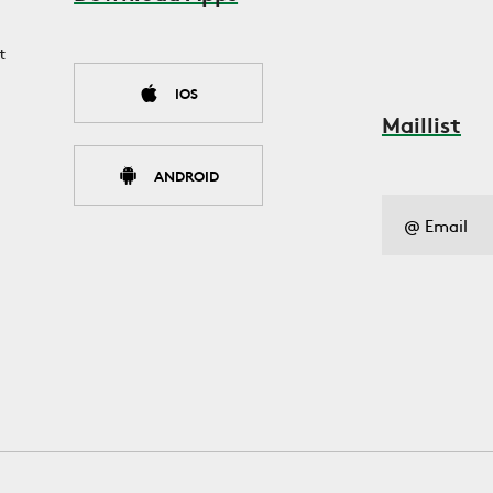
t
IOS
Maillist
ANDROID