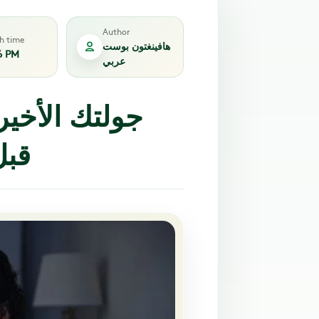
Author
sh time
هافينغتون بوست
6 PM
عربي
جولتك الأخير
قبل