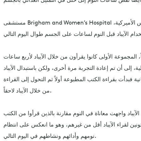
مستشفى Brigham and Women’s Hospital في بوسطون بولاية ماساتشوستس الأميركية،
ريت على 12 مشاركاً، المجموعة الأولى كانوا يقرأون من خلال الآيباد لأربع ساعات
لنوم لمدة 5 أيام متتالية، إلى أن تم إعادة التجربة مرة أخرى، ولكن باستبدال الآيباد
ية فبدأت بقراءة الكتب المطبوعة أولاً ثم التحول إلى القراءة
من خلال الآيباد لاحقاً.
آيباد واجهت معاناة في النوم مقارنة بالذين قرأوا من الكتب
تونين لقراء الآيباد أقل من غيرهم، وهو ما انعكس على انتظام
نومهم وأدائهم ونشاطهم في اليوم التالي.