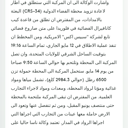
واشارت الوكالة الى ان المركبة التي ستطلق في اطار
البعثة (CRS-34) لاعادة تزويد محطة الفضاء الدولية
بالامدادات، من المفترض ان تطلق من قاعدة كيب
كانافيرال الفضائية في فلوريدا على متن صاروخ فضائي
تابع لشركة "سبيس اكس" الامريكية. ومن المخطط ان
تنفذ عملية الاطلاق في 12 مايو الجاري، تمام الساعة 19:16
بتوقيت الساحل الشرقي للولايات المتحدة، وان تصل
المركبة الى المحطة وتلتحم بها حوالي الساعة 9:50 صباحا
من يوم 14 مايو. ستحمل المركبة الى المحطة حمولة تزن
6500 رطل (حوالي 2984.3 كلغ)، تشمل مياها ومواد
غذائية ومؤنا لرواد المحطة، ومعدات ومواد لاجراء التجارب
العلمية. من المفترض ان تبقى المركبة ملتحمة بالمحطة
حتى منتصف يونيو المقبل، ومن ثم تنفصل عنها وتعود الى
الارض حاملة معها عينات من التجارب التي اجراها التي
اجراها الرواد في المدار. تعتمد وكالة ناسا حاليا على