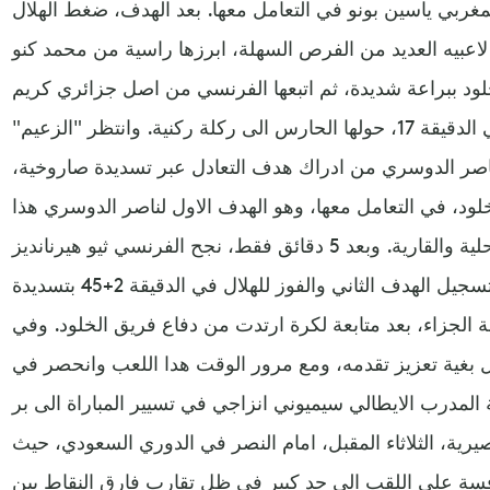
ربي ياسين بونو في التعامل معها. بعد الهدف، ضغط الهلال
 لاعبيه العديد من الفرص السهلة، ابرزها راسية من محمد كنو
 حارس الخلود ببراعة شديدة، ثم اتبعها الفرنسي من اصل جزائري كريم
بنزيما، بتسديدة كرة صاروخية في الدقيقة 17، حولها الحارس الى ركلة ركنية. وانتظر "الزعيم"
عندما تمكن ناصر الدوسري من ادراك هدف التعادل عبر تسديدة صاروخية،
د، في التعامل معها، وهو الهدف الاول لناصر الدوسري هذا
الموسم في مختلف المسابقات المحلية والقارية. وبعد 5 دقائق فقط، نجح الفرنسي ثيو هيرنانديز
في قلب الطاولة على الخلود، بتسجيل الهدف الثاني والفوز للهلال في الدقيقة 2+45 بتسديدة
الجزاء، بعد متابعة لكرة ارتدت من دفاع فريق الخلود. وفي
 بغية تعزيز تقدمه، ومع مرور الوقت هدا اللعب وانحصر في
مدرب الايطالي سيميوني انزاجي في تسيير المباراة الى بر
صيرية، الثلاثاء المقبل، امام النصر في الدوري السعودي، حيث
نافسة على اللقب الى حد كبير في ظل تقارب فارق النقاط بين