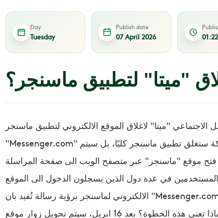
Day
Publish date
Publi
Tuesday
07 April 2026
01:2
اق "ميتا" لتطبيق ماسنجر؟
 الاجتماعي "ميتا" لاغلاق الموقع الالكتروني لتطبيق ماسنجر
"Messenger.com" في 16 ابريل. ولا يعني هذا ان الشركة ستغلق تطبيق ماسنجر كليًا، بل سيتم
 فتح موقع "ماسنجر" عبر متصفح الويب الى صفحة المراسلة
المستخدمين في عدة دول الذين يسجلون الدخول الى الموقع
الالكتروني لماسنجر برؤية رسالة تُفيد بان "Messenger.com سينتقل الى fb.com/messages
في 16 ابريل 2026". ماذا تعني هذه الخطوة؟ بعد 16 ابريل، سيتم تحويل زوار موقع "