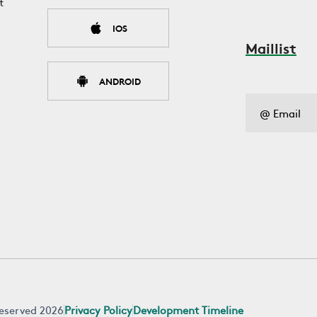
t
IOS
Maillist
ANDROID
 reserved 2026
Privacy Policy
Development Timeline