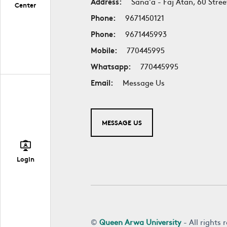
Address:
Sana'a - Faj Atan, 60 Stree
Center
Phone:
9671450121
Phone:
9671445993
Mobile:
770445995
Whatsapp:
770445995
Email:
Message Us
MESSAGE US
Login
©
Queen Arwa University
- All rights