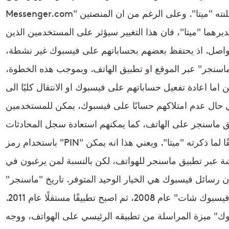
Messenger.com" تلقائيًا الى فيسبوك، وفقًا لما اعلنته "ميتا". وعلى الرغم من ان المنصتين
رهما "ميتا"، فان هذا التغيير سيؤثر على المستخدمين الذين
لتواصل. اذ يحتفظ بعضهم بحساباتهم على فيسبوك غير نشطة،
اسنجر" عبر الموقع او تطبيق الهاتف. وبموجب هذه الخطوة،
اما اعادة تفعيل حساباتهم على فيسبوك او الانتقال كليًا الى
 حال عدم امتلاكهم حسابًا على فيسبوك، يمكن للمستخدمين
ق ماسنجر على الهاتف، كما يمكنهم استعادة سجل المحادثات
باستخدام رمز "PIN" بعد انشاء نسخة احتياطية اولية، وفقًا لما ذكرته "ميتا". ويعني هذا انه يمكن
 عبر تطبيق ماسنجر للهواتف، لكن بالنسبة لمن يرغبون في
رسائل فيسبوك هي الخيار الوحيد المتوفر. تاريخ "ماسنجر"
اُطلق "ماسنجر" لاول مرة باسم "فيسبوك شات" عام 2008، ثم اصبح تطبيقًا مستقلًا عام 2011.
ازال "فيسبوك" ميزة المراسلة من تطبيقه الرئيسي على الهواتف، ووجه