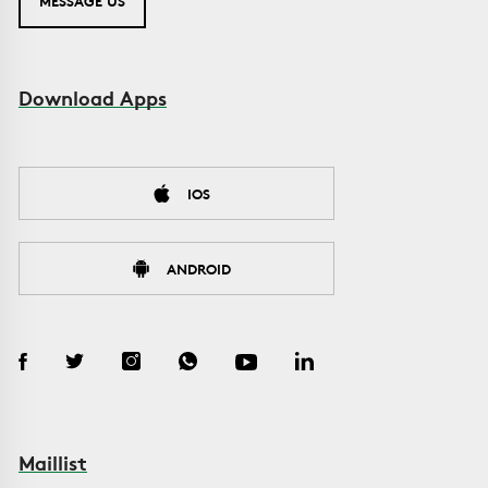
MESSAGE US
Download Apps
IOS
ANDROID
Maillist