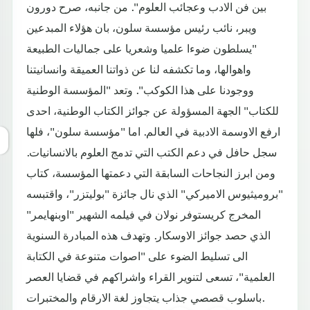
بين فن الادب وعجائب العلوم". من جانبه، صرح دورون
ويبر، نائب رئيس مؤسسة سلون، بان هؤلاء المبدعين
"يسلطون ضوءا علميا وشعريا على جماليات الطبيعة
واهوالها، وما تكشفه لنا عن ذواتنا العميقة وانسانيتنا
ووجودنا على هذا الكوكب". وتعد "المؤسسة الوطنية
للكتاب" الجهة المسؤولة عن جوائز الكتاب الوطنية، احدى
ارفع الاوسمة الادبية في العالم. اما "مؤسسة سلون"، فلها
سجل حافل في دعم الكتب التي تدمج العلوم بالانسانيات.
ومن ابرز النجاحات السابقة التي دعمتها المؤسسة، كتاب
"بروميثيوس الاميركي" الذي نال جائزة "بوليتزر"، واقتبسه
المخرج كريستوفر نولان في فيلمه الشهير "اوبنهايمر"
الذي حصد جوائز الاوسكار. وتهدف هذه المبادرة السنوية
الى تسليط الضوء على "اصوات متنوعة في الكتابة
العلمية"، تسعى لتنوير القراء واشراكهم في قضايا العصر
باسلوب قصصي جذاب يتجاوز لغة الارقام والمختبرات.