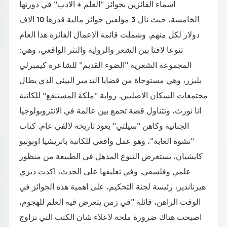
اسماء الفائزين بجوائز "العلم + الادب" في دورتها
الخامسة، حيث نال 3 مؤلفين جوائز مالية قدرها 10 الاف
دولار لكل منهم. وشملت قائمة الاعمال الفائزة هذا العام
تنوعا لافتا بين الشعر والرواية والنثر الواقعي، وهي:
المجموعة الشعرية "الضوء القديم" للشاعرة كيمبرلي
بليزر، وهي مستوحاة من قضايا التدمير البيئي الذي يطال
مجتمعات السكان الاصليين. رواية "ملكة المستنقع" للكاتبة
انا نورث، وتتناول قصة تجمع بين عالمة في الانثروبولوجيا
الجنائية وكاهن "سيلتي" يعود تاريخه لالفي عام. كتاب
"نشوة الغابة"، وهو عمل واقعي للكاتبة باتريشيا اونونيو
كايشيان، يستعرض التنوع المذهل في الطبيعة من منظور
علمي وفلسفي. وفي تعليقها على الحدث، اكدت ديزي
هيرنانديز، رئيسة لجنة التحكيم، على اهمية هذه الجوائز في
الوقت الراهن، قائلة "في زمن يتعرض فيه العلم للهجوم،
اصبحت هناك ضرورة ملحة لاعلاء شان الكتب التي تزاوج