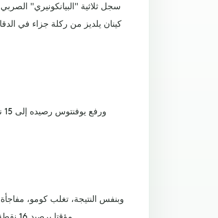
سجل ثلاثية "البيانكونيري" الصربي
وبنفس النتيجة، تغلب كومو، مفاجأة 
مؤقتا برصيد 16 نقطة، فيما تجمد رصيد فيرونا عند 5 نقاط في المركز الثامن عشر.