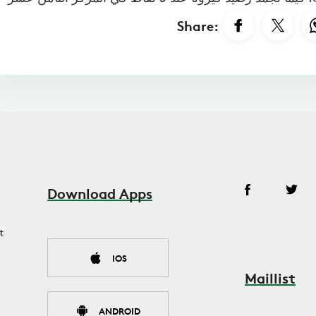
Share:
Download Apps
t
IOS
Maillist
ANDROID