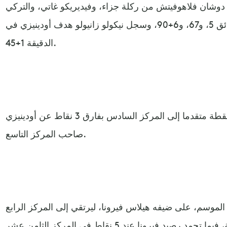
 دوشان فلاهوفيتش من ركلة جزاء، وفيديريكو غاتي، والتركي
كينان يلديز من ركلة جزاء في الدقائق 5، و67، و6+90، وسجل نيكولو زانيولو هدف أودينيزي في
الدقيقة 1+45.
ورفع يوفنتوس رصيده إلى 15 نقطة متقدما إلى المركز السادس بفارق 3 نقاط عن أودينيزي
صاحب المركز التاسع.
الموسم، على ضيفه هيلاس فيرونا، ليرتقي إلى المركز الرابع