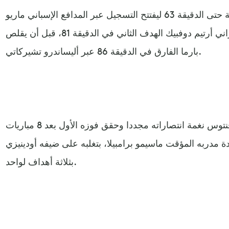
وانتظر فريق العاصمة الإيطالية حتى الدقيقة 63 ليفتتح التسجيل عبر المدافع الإسباني ماريو
هيرموسو، وأضاف البديل الأوكراني أرتيم دوفبيك الهدف الثاني في الدقيقة 81، قبل أن يقلص
بارما الفارق في الدقيقة 86 عبر أليساندرو تشيركاتي.
وفي مباريات أخرى، استعاد يوفنتوس نغمة انتصاراته مجددا وحقق فوزه الأول بعد 8 مباريات
ة مدربه المؤقت ماسيمو برامبيلا، بتغلبه على ضيفه أودينيزي
بثلاثة أهداف لواحد.