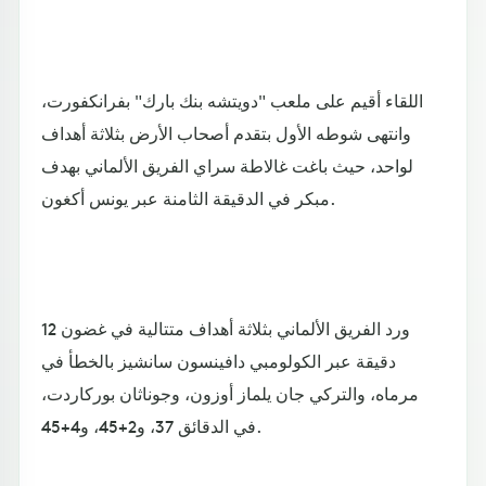
اللقاء أقيم على ملعب "دويتشه بنك بارك" بفرانكفورت،
وانتهى شوطه الأول بتقدم أصحاب الأرض بثلاثة أهداف
لواحد، حيث باغت غالاطة سراي الفريق الألماني بهدف
مبكر في الدقيقة الثامنة عبر يونس أكغون.
ورد الفريق الألماني بثلاثة أهداف متتالية في غضون 12
دقيقة عبر الكولومبي دافينسون سانشيز بالخطأ في
مرماه، والتركي جان يلماز أوزون، وجوناثان بوركاردت،
في الدقائق 37، و2+45، و4+45.