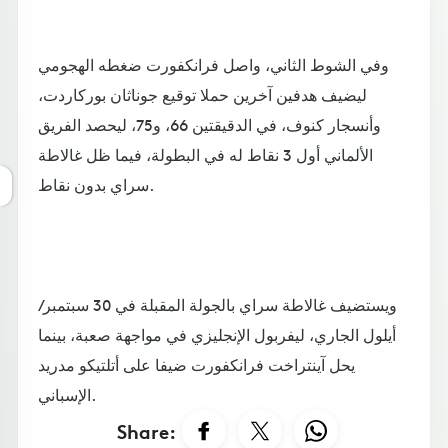
وفي الشوط الثاني، واصل فرانكفورت ضغطه الهجومي
ليضيف هدفين آخرين حملا توقيع جوناثان بوركاردت،
وأنسجار كنوف، في الدقيقتين 66، و75، ليحصد الفريق
الألماني أول 3 نقاط له في البطولة، فيما ظل غالاطة
سراي بدون نقاط.
ويستضيف غالاطة سراي بالجولة المقبلة في 30 سبتمبر/
أيلول الجاري، ليفربول الإنجليزي في مواجهة صعبة، بينما
يحل آينتراخت فرانكفورت ضيفا على أتلتيكو مدريد
الإسباني.
Share: