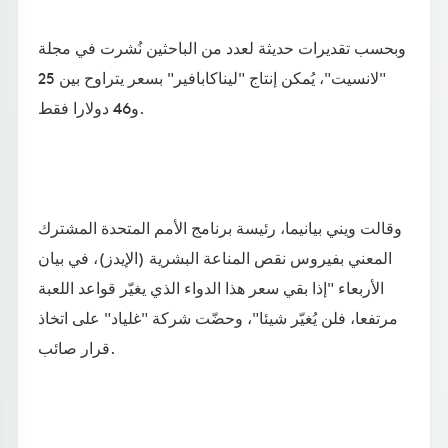
وبحسب تقديرات حديثة لعدد من الباحثين نُشرت في مجلة
"لانسيت"، يُمكن إنتاج "ليناكابافير" بسعر يتراوح بين 25
و46 دولارا فقط.
وقالت ويني بيانيما، رئيسة برنامج الأمم المتحدة المشترك
المعني بفيروس نقص المناعة البشرية (الإيدز)، في بيان
الأربعاء "إذا بقي سعر هذا الدواء الذي يغيّر قواعد اللعبة
مرتفعا، فلن يُغيّر شيئا"، وحضّت شركة "غلياد" على اتخاذ
قرار صائب.