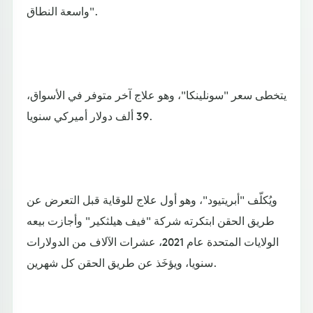
واسعة النطاق".
يتخطى سعر "سونلينكا"، وهو علاج آخر متوفر في الأسواق،
39 ألف دولار أميركي سنويا.
ويُكلّف "أبريتيود"، وهو أول علاج للوقاية قبل التعرض عن
طريق الحقن ابتكرته شركة "فيف هيلثكير" وأجازت بيعه
الولايات المتحدة عام 2021، عشرات الآلاف من الدولارات
سنويا، ويؤخَذ عن طريق الحقن كل شهرين.