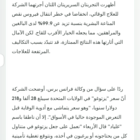
أظهرت التجربتان السريريتان اللتان أجرتهما الشركة
للعلاج الوقائي، انخفاضا في خطر انتقال فيروس نقص
المناعة البشرية بنسبة تزيد عن 99.9% لدى البالغين
والمراهقين، مما يجعله الخيار الأقرب للقاح. لكن الآمال
التي أثارتها هذه النتائج الممتازة، قد تتبدّد بسبب التكاليف
المرتفعة للعلاجات.
ردًا على سؤال من وكالة فرانس برس، أوضحت الشركة
أنّ سعر "يزتوغو" في الولايات المتحدة سيبلغ 28 ألفا و218
دولارا سنويا، "وهو سعر يتماشى مع أدوية الوقاية قبل
التعرض الموجودة حاليا في الأسواق". إلا أن ناطقا باسم
"غلياد" قال الأربعاء "نعمل على جعل يزتوغو في متناول
كل من يحتاجونه أو يرغبون في أخذه، ونتوقع تغطية تأمينية