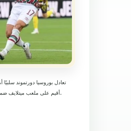
تعادل بوروسيا دورتموند سلبيًا أم
أقيم على ملعب ميتلايف ضمن مباريات المجموعة السادسة من بطولة كأس العالم للأندية.