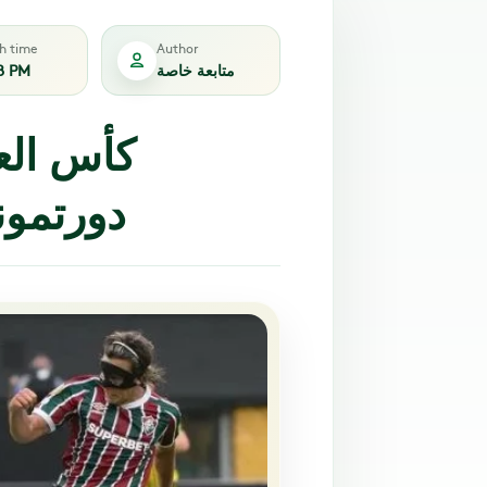
sh time
Author
متابعة خاصة
8 PM
كأس العا
دورتمون