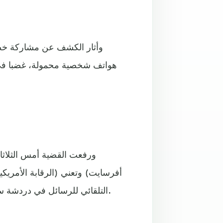
وأثار الكشف عن مشاركة خط
هواتف شخصية محمولة، غضبا في 
ورفعت القضية أمس الثلاثا
أفرسايت) وتعني (الرقابة الأمريكية
التلقائي للرسائل في دردشة سيغنال، في انتهاك لواجباتهم بموجب قانون السجلات الاتحادية.