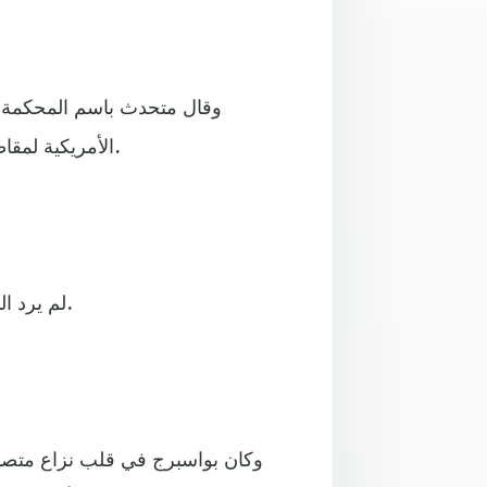
وقال متحدث باسم المحكمة إ
الأمريكية لمقاطعة كولومبيا، طبقا لعملية الإحالة العشوائية المعتادة للمحكمة.
لم يرد البيت الأبيض ولا وزارة العدل الأمريكية بعد على طلبات التعليق.
وكان بواسبرج في قلب نزاع متصا