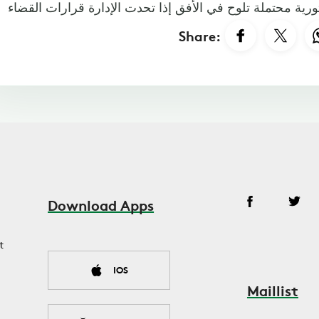
Share:
Download Apps
t
IOS
Maillist