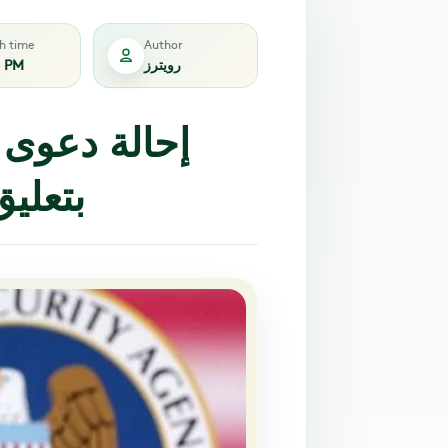
sh time
Author
رويترز
6 PM
إحالة دعوى
بتعلي