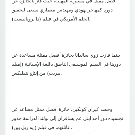
أفضل ممثل في مسيرته المهنية، حيث فاز بالجائزة عن
دوره كمهاجر يهودي ومهندس معماري يسعى لتحقيق
الحلم الأمريكي في فيلم (ذا بروتاليست).
بينما فازت زوي سالدانا بجائزة أفضل ممثلة مساعدة عن
دورها في الفيلم الموسيقي الناطق باللغة الإسبانية (إميليا
بيريث) من إنتاج نتفليكس.
وحصد كيران كولكين، جائزة أفضل ممثل مساعد عن
تجسيده دور أحد ابني عم يسافران إلى بولندا لدراسة جذور
عائلتهما في فيلم (إيه ريل بين).