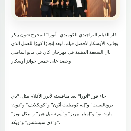
فاز الفيلم التراجيدي الكوميدي "أنورا" للمخرج شون بيكر
بجائزة الأوسكار لأفضل فيلم، ليعد إنجازًا كبيرًا للعمل الذي
نال السعفة الذهبية في مهرجان كان في مايو الماضي
وحصد على خمس جوائز أوسكار
جاء فوز "أنورا" بعد منافسته لأبرز الأفلام مثل، "ذي
بروتاليست" و"إيه كومبليت أنّون" و"كونكلايف" و"دون:
بارت تو" و"إميليا بيريز" و"آيم ستيل هير" و"نيكل بويز"
و"ذي سبستنس" و"ويكد".