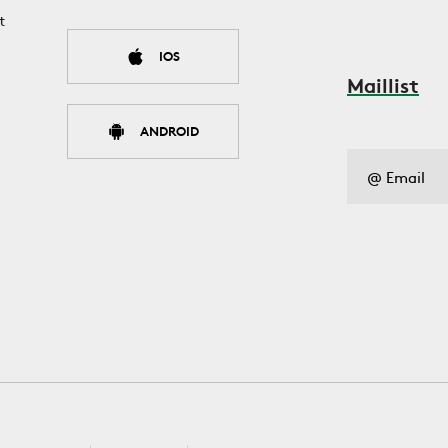
t
IOS
Maillist
ANDROID