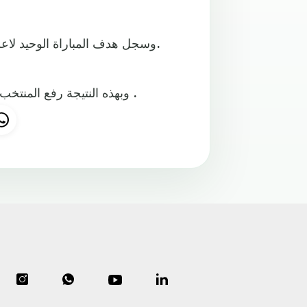
وسجل هدف المباراة الوحيد لاعب السعودية ناصر الشمراني في الدقيقة 14 من زمن المباراة.
وبهذه النتيجة رفع المنتخب السعودي الى اربع نقاط فيما بقي منتخبنا الوطني بدون نقاط .