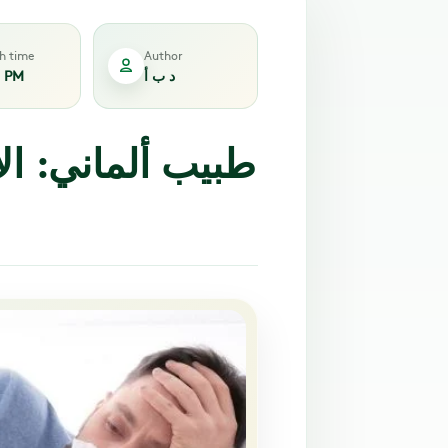
sh time
Author
د ب أ
9 PM
طبيب ألماني: ال