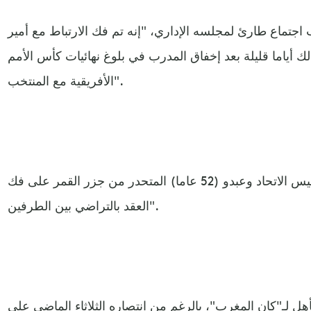
اجتماع طارئ لمجلسه الإداري، "إنه تم فك الارتباط مع أمير
ك أياما قليلة بعد إخفاق المدرب في بلوغ نهائيات كأس الأمم
الأفريقية مع المنتخب".
وأضاف الاتحاد أنه" تم الاتفاق بين رئيس الاتحاد وعبدو (52 عاما) المتحدر من جزر القمر على فك
العقد بالتراضي بين الطرفين".
هل لـ"كان المغرب"، بالرغم من انتصاره الثلاثاء الماضي على