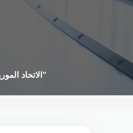
الاتحاد الموريتاني يقيل مدرب المرابطين بعد الإخفاق بالتأهل لـ"كان المغرب"