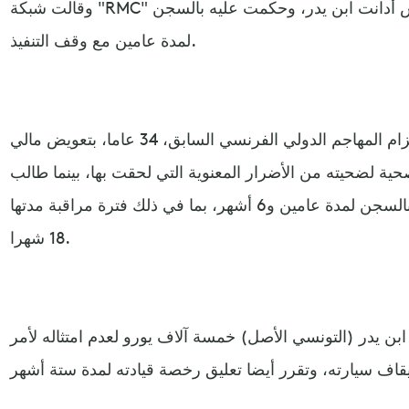
وقالت شبكة "RMC" سبورت الفرنسية، إن محكمة نيس أدانت ابن يدر، وحكمت عليه بالسجن
لمدة عامين مع وقف التنفيذ.
كما تشمل العقوبة القضائية أيضا إلزام المهاجم الدولي الفرنسي السابق، 34 عاما، بتعويض مالي
عاية الصحية لضحيته من الأضرار المعنوية التي لحقت بها، بينما طالب
المدعون في بداية القضية بعقوبة بالسجن لمدة عامين و6 أشهر، بما في ذلك فترة مراقبة مدتها
18 شهرا.
بن يدر (التونسي الأصل) خمسة آلاف يورو لعدم امتثاله لأمر