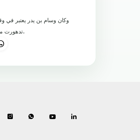
وكان وسام بن يدر يعتبر في وق
تدهورت معه، حتى أن ناديه موناكو قرر فسخ عقده في الصيف الماضي.