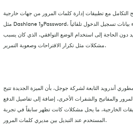
يح التكامل مع تطبيقات إدارة كلمات المرور من جهات خارجية
مثل Dashlane و1Password، والتي تسمح لتلك التطبيقات بملء بيانات تسجيل الدخول تلقائياً
د دون الحاجة إلى استخدام الوضع التوافقي، الذي كان يسبب
مشكلات مثل تكرار الاقتراحات وصعوبة التمرير.
طوري أندرويد التابعة لشركة جوجل، بأن الميزة الجديدة تتيح
رور والمفاتيح والشفرات الأخرى، إضافة إلى تفاصيل الدفع
تطبيقات الخارجية، ما يحل مشكلات كانت تظهر سابقاً في تجربة
المستخدم عند التبديل بين مديري كلمات المرور.