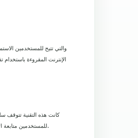
الإنترنت المقروءة باستخدام ت
كانت هذه التقنية تتوقف سا
للمستخدمين متابعة الاستماع للنصوص حتى مع إغلاق التطبيق أو التبديل بين المهام.