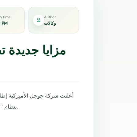
sh time
Author
وكالات
0 PM
مزايا جديدة 
أعلنت شركة جوجل الأميركية إطلا
بنظام "أندرويد"، ما يعزز تجربة المستخدم ويقدم حلولًا طال انتظارها.