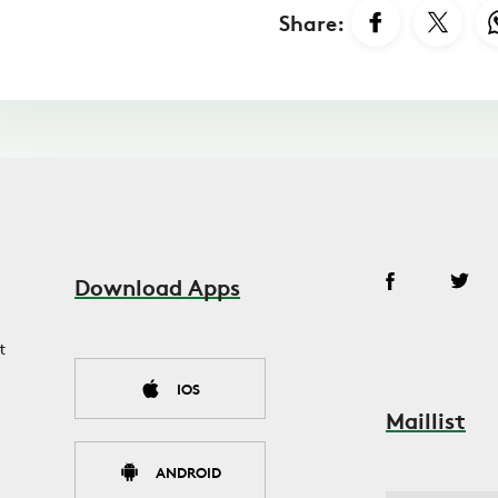
Share:
Download Apps
t
IOS
Maillist
ANDROID