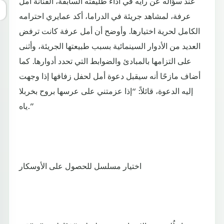
عند سؤاله عن رأيه في أداء طليقته السابقة، الفنانة أمل
عرفة، لمشاهد جريئة في الدراما، أكد عمايري احترامه
الكامل لحرية اختيارها. وأوضح أن أمل عرفة كانت ترفض
العديد من الأدوار السينمائية بسبب طبيعتها الجريئة، وأثنى
على التزامها بالمبادئ والضوابط التي تحدد أدوارها. كما
أضاف مازحًا أنه سيقبل دعوة أمل لحفل زفافها إذا وجهت
إليه الدعوة، قائلاً: “إذا عزمتني على عرسها بروح بخربلا
ياه.”
اختيار مسلسل للحصول على الأوسكار