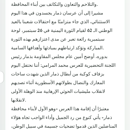
والتلاحم والتعاون والتكاتف بين أبناء المحافظة.
مشيرا إلى أن عرسان ذمار يجسدون في هذا اليوم
الاستثنائي، الذي جاء متزامنًا مع احتفالات شعبنا بالعيد
الوطني الـ 62 لقيام الثورة اليمنية في 26 سبتمبر، لوحة
سبتمبرية رائعة تعبر عن مدى اعتزازهم بهذه الثورة
المباركة وتؤكد ارتباطهم بمبادئها وأهدافها السامية.
بدوره، أوضح أمين عام مجلس المقاومة بذمار رئيس
اللجنة التحضيرية للعرس محمد المرامي: أننا نحتفل اليوم
بزفاف كوكبة من أبطال ذمار الذين شهدت ساحات
المعارك والنضال بطولاتهم الأسطورية أثناء تصديهم
لانقلاب مليشيات الحوثي الإرهابية منذ الوهلة الأولى
لانقلابها.
معتبرًا أن إقامة هذا العرس -وهو الأول لأبناء محافظة
ذمار- يأتي كنوع من رد الجميل وأداء الواجب تجاه هؤلاء
المناضلين الذين قدموا تضحيات جسيمة في سبيل الوطن،