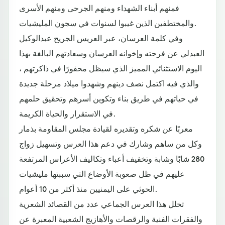
فمنهم أبناء الشهداء ومنهم الجرحى ومنهم الأسرى
والمختطفين الذين غيبوا لسنوات في سجون المليشيات.
وفي كلمة العرسان، عبر العريس الجريح عبدالوكيل
العبدلي عن فرحته وإخوانه العرسان وسعادتهم البالغة بهذا
اليوم الاستثنائي المميز الذي سيظل محفورًا في ذاكرتهم ،
والذي فيه اكتمل نصف دينهم وشهدوا ميلاد مرحلة جديدة
في حياتهم في طريق بناء وتكوين أسرهم وتحقيق حلمهم
في الاستقرار والحياة الكريمة.
معربًا عن شكره وتقديره لقيادة مجلس المقاومة بذمار
وكل من ساهم وشارك في دعم هذا العرس وتسهيل زواج
280 شابًا وشابة وتخفيف أعباء وتكاليف الأعراس المرتفعة
عليهم في ظل صعوبة الأوضاع التي سببتها مليشيات
الحوثي على اليمنيين منذ أكثر من 10 أعوام.
تخلل هذا العرس الجماعي عدد من القصائد الشعرية
والفقرات الفنية والرقصات والأهازيج الشعبية المعبرة عن