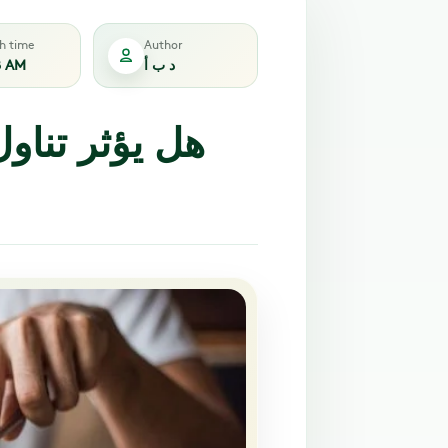
sh time
Author
د ب أ
8 AM
هل يؤثر تناو