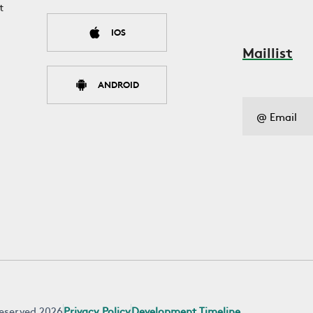
t
IOS
Maillist
ANDROID
 reserved 2026
Privacy Policy
Development Timeline