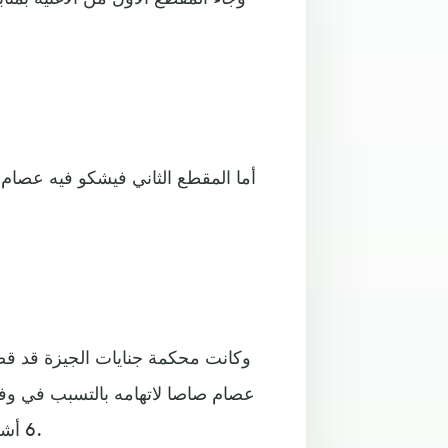
أما المقطع الثاني فيشكو فيه عصام
وكانت محكمة جنايات الجيزة قد ق
عصام صاصا لاتهامه بالتسبب في وف
6 أشهر مع الشغل، وانقضاء الدعوى الجنائية في تهمة القتل الخطأ.