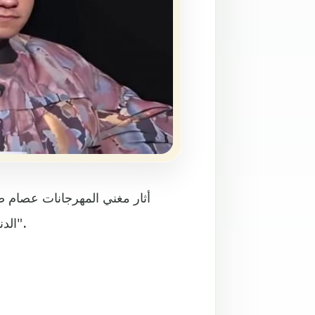
أثار مغني المهرجانات عصام ص
"الدنيا قاسية"، بعد أيام من صدور حكم بحبسه 6 أشهر مع الشغل.