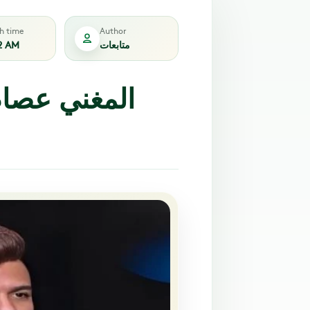
sh time
Author
متابعات
2 AM
المغني عصام