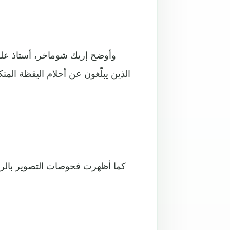
وأوضح إريك شوماخر، أستاذ علم
الذين يبلّغون عن أحلام اليقظة ال
كما أظهرت فحوصات التصوير بالرني