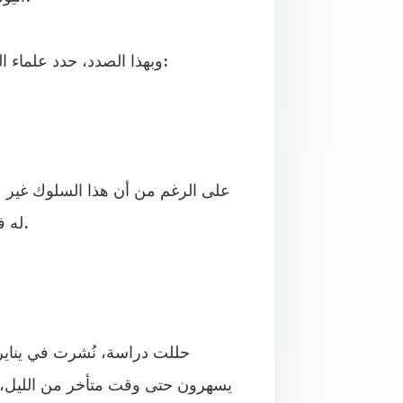
وبهذا الصدد، حدد علماء النفس 7 سلوكيات غريبة يعتقدون أنها تدل على العبقرية، وهي:
على الرغم من أن هذا السلوك غير عق
له فوائد معرفية كبيرة، بما في ذلك تعزيز الذاكرة والثقة والتركيز.
يسهرون حتى وقت متأخر من الليل، س