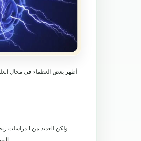
أظهر بعض العظماء في مجال العلم،
ولكن العديد من الدراسات ربط
اليومية لها تأثير كبير على ذكائنا، ويمكنها حتى تغيير طريقة تفكيرنا.