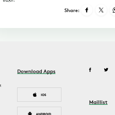
Share:
Download Apps
t
IOS
Maillist
ANDROID