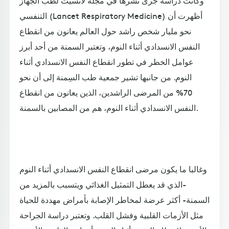
وكانت دراسة جرى نشرها في مجلة لانسيت لطب الجهاز
التنفسي (Lancet Respiratory Medicine) أظهرت أن
نحو مليار شخص راشد حول العالم يعانون من انقطاع
النفس الانسدادي أثناء النوم، وتعتبر السمنة من أحد أبرز
عوامل الخطر في تطور انقطاع النفس الانسدادي أثناء
النوم. من جانبها تشير جمعية طب السِمنة إلى أن نحو
70% من المرضى الراشدين، الذين يعانون من انقطاع
النفس الانسدادي أثناء النوم، هم من المصابين بالسمنة.
وغالبا ما يكون مرضى انقطاع النفس الانسدادي أثناء النوم
-الذي قد يعطل التمثيل الغذائي ويتسبب بالمزيد من
السمنة- أكثر عرضة لمخاطر الإصابة بأمراض مهددة للحياة
مثل الأزمات القلبية وفشل القلب. وتعتبر دراسة الجراحة