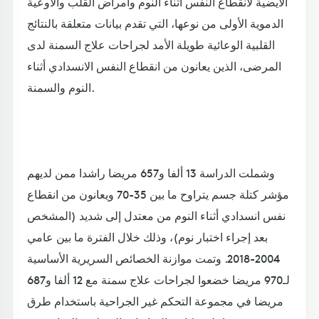
الأيضية لانقطاع النفس أثناء النوم وأمراض القلب والأوعية
الدموية الأولى من نوعها، التي تقدم بيانات متعلقة بالنتائج
القلبية الوعائية طويلة الأمد لجراحات علاج السمنة لدى
المرضى، الذين يعانون من انقطاع النفس الانسدادي أثناء
النوم والسمنة.
وشملت الدراسة 13 ألفا و657 مريضا راشدا ممن لديهم
مؤشر كتلة جسم يتراوح ما بين 35-70 ويعانون من انقطاع
نفس انسدادي أثناء النوم من معتدل إلى شديد (المشخص
بعد إجراء اختبار نوم)، وذلك خلال الفترة ما بين عامي
2004-2018. وتمت موازنة الخصائص السريرية الأساسية
لـ970 مريضا خضعوا لجراحات علاج سمنة مع 12 ألفا و687
مريضا في مجموعة التحكم غير الجراحية باستخدام طرق