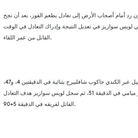
ن رد أمام أصحاب الأرض إلى تعادل بطعم الفوز، بعد أن نجح
اني لويس سواريز في تعديل النتيجة وإدراك التعادل في الوقت
القاتل من عمر اللقاء.
وكان فريق ناشفيل البادئ بالتسجيل عبر الكندي جاكوب شافلبيرج بثنائية في الدقيقتين 4، و47،
قبل أن يقلص ميسي الفارق لإنتر ميامي في الدقيقة 51، ثم سجل لويس سواريز هدف التعادل
القاتل لفريقه في الدقيقة 5+90.