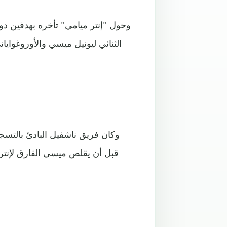
وحول "إنتر ميامي" تأخره بهدفين دو
الثنائي ليونيل ميسي والأوروغواي