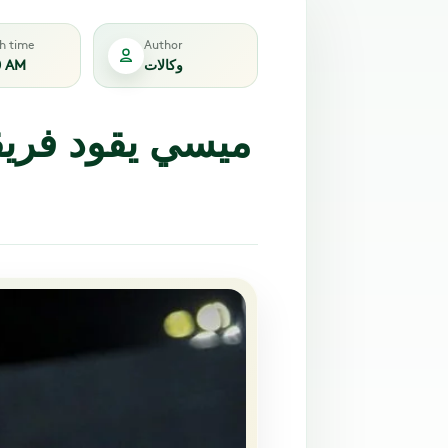
sh time
Author
وكالات
0 AM
ميسي يقود فريقه