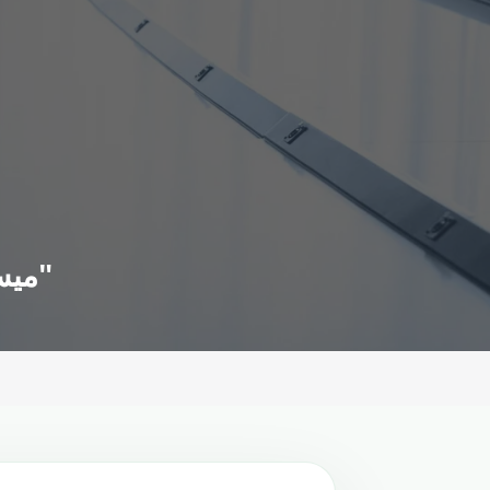
ميسي يقود فريقه لتعادل مثير أمام ناشفيل في أبطال "الكونكاكاف"