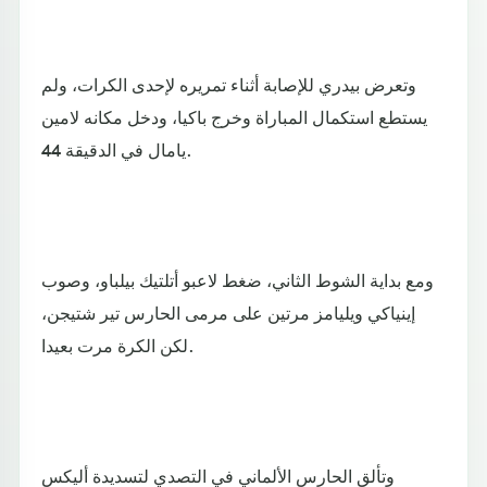
وتعرض بيدري للإصابة أثناء تمريره لإحدى الكرات، ولم
يستطع استكمال المباراة وخرج باكيا، ودخل مكانه لامين
يامال في الدقيقة 44.
ومع بداية الشوط الثاني، ضغط لاعبو أتلتيك بيلباو، وصوب
إينياكي ويليامز مرتين على مرمى الحارس تير شتيجن،
لكن الكرة مرت بعيدا.
وتألق الحارس الألماني في التصدي لتسديدة أليكس