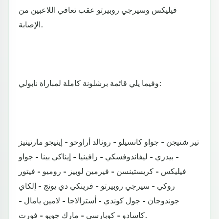
فيليكس وسيرجي روبيرتو عقب تعافي اللاعبين من
الإصابة.
وفيما يلي قائمة برشلونة كاملة لمباراة نابولي:
تير شتيجن - جواو كانسيلو - رونالد أراوخو - إينيجو مارتينيز
- بيدري - ليفاندوفسكي - رافينيا - إيناكي بينا - جواو
فيليكس - كريستينسن - فيرمين لوبيز - روميو - فيتور
روكي - سيرجي روبيرتو - فرينكي دي يونج - إلكاي
جوندوجان - جول كوندي - أسترالاجا - لامين يامال -
كاسادو - كوبارسي - مارك جويو - فورت.