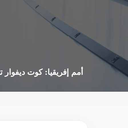
أمم إفريقيا: كوت ديفوار ت