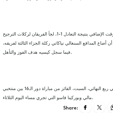
وبعد انتهاء الوقت الرسمي ثم الوقت الإضافي بنتيجة التعادل 1-1، لجأ الفريقان لركلات الترجيح
فيها ساحل العاج 5-4 بعد أن أضاع المدافع السنغالي نياكاتي ركلة الجزاء الثالثة لفريقه،
فيما سجل كيسيه هدف الفوز والتأهل.
وسيواجه منتخب كوت ديفوار في ربع النهائي، السبت، الفائز من مباراة دور الـ16 بين منتخبي
مالي وبوركينا فاسو التي تجري مساء اليوم الثلاثاء.
Share: