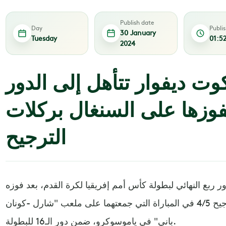
Publish date
Day
Publi
30 January
Tuesday
01:5
2024
كوت ديفوار تتأهل إلى الدور
بفوزها على السنغال بركلات
الترجيح
 ربع النهائي لبطولة كأس أمم إفريقيا لكرة القدم، بعد فوزه
على نظيره السنغالي بركلات الترجيح 4/5 في المباراة التي جمعتهما على ملعب "شارل -كونان
باني" في ياموسوكرو، ضمن دور الـ16 للبطولة.