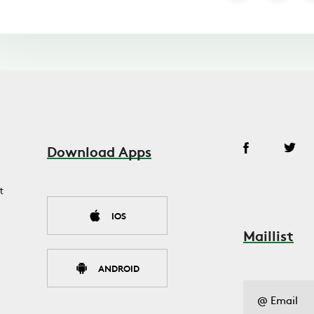
Download Apps
t
IOS
Maillist
ANDROID