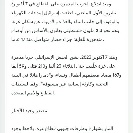
ومنذ اندلاع الحرب المدمرة على القطاع في 7 أكتوبر/
تشرين الأول الماضي، قطعت إسرائيل إمدادات الكهرباء
والوقود، إلى جانب الماء والغذاء والأدوية، عن سكان غزة،
وهم نحو 2.3 مليون فلسطيني يعانون بالأساس من أوضاع
متدهورة للغاية؛ جراء حصار متواصل منذ 17 عاما.
ومنذ 7 أكتوبر 2023، يشن الجيش الإسرائيلي حربا مدمرة
على غزة خلّفت حتى الثلاثاء 23 ألفا و210 قتلى و59 ألفا
و167 مصابا معظمهم أطفال ونساء، و"دمارا هائلا في البنية
التحتية وكارثة إنسانية غير مسبوقة"، وفقا لسلطات
القطاع والأمم المتحدة.
مصدر وحيد للأخبار
المار بشوارع وطرقات جنوبي قطاع غزة، يلاحظ وجود