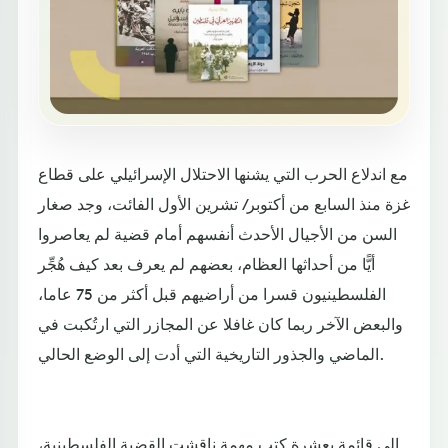
مع اندلاع الحرب التي يشنها الاحتلال الإسرائيلي على قطاع
غزة منذ السابع من أكتوبر/ تشرين الأول الفائت، وجد صغار
السن من الأجيال الأحدث أنفسهم أمام قضية لم يعاصروا
أيًّا من أحداثها العظام، بعضهم لم يعرف بعد كيف هُجِّر
الفلسطينيون قسرا من أراضيهم قبل أكثر من 75 عاما،
والبعض الآخر ربما كان غافلا عن المجازر التي ارتُكبت في
الماضي والجذور التاريخية التي أدت إلى الوضع الحالي.
إلى قائمة بعشرة كتب مهمة ناقشت القضية الفلسطينية،