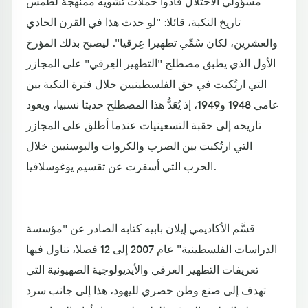
مسؤولي الاحتلال قادوا حملات تشويه ممنهجة لطمس
تاريخ النكبة، قائلا: "لو حدث هذا في القرن الحادي
والعشرين، لكان سُمِّي تطهيرا عِرقيا". ليصبح بذلك المؤرخ
الأول الذي يطبق مصطلح "التطهير العِرقي" على المجازر
التي ارتُكبت في حق الفلسطينيين خلال فترة النكبة بين
عامي 1948 و1949، إذ يُعَدُّ هذا المصطلح حديثا نسبيا، ويعود
تاريخه إلى حقبة التسعينيات عندما أطلق على المجازر
التي ارتُكبت بين الصرب والكروات والبوسنيين خلال
الحرب التي أسفرت عن تقسيم يوغوسلافيا.
قسَّم الأكاديمي إيلان بابيه كتابه الصادر عن "مؤسسة
الدراسات الفلسطينية" عام 2007 إلى 12 فصلا، تناول فيها
تعريفات التطهير العرقي والأيديولوجية الصهيونية التي
تهدف إلى صنع وطن حصري لليهود، هذا إلى جانب سرد