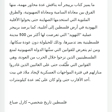
ما يميز كتاب برييجر أنه يناقش عدة محاور مهمة، منها
الفرق بين معاداة السامية ومعاداة الصهيونية، والطرق
الملتوية التي استخدمها الصهاينة حتى يحولوا الأقلية
اليهودية في أرض فلسطين إلى أغلبية، كما يرصد برييجر
عملية "التهويد" التي تعرضت لها أكثر من 500 مدينة
فلسطينية بعد تدميرها، وذلك للحيلولة دون عودة سكانها،
ومن ثم يتعرض للقوانين التي سنَّتها الدولة الصهيونية لمنع
الفلسطينيين الذين نزحوا خلال الحرب من العودة، وهي
القوانين التي طُبِّقت حتى على الغائبين الذين غادروا
منازلهم في فترة المواجهات العسكرية لإيجاد ملاذ في بيت
أحد الأقارب حتى ولو كان على بُعد عدة كيلومترات.
فلسطين تاريخ شخصي – كارل صباغ