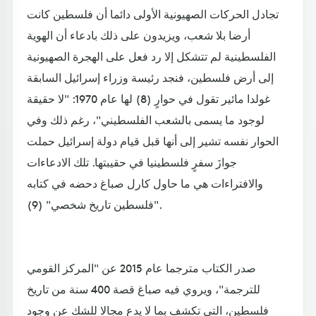
تجادل الحركات الصهيونية الأولى دائما أن فلسطين كانت
أرضا بلا شعب، ويزيدون على ذلك بادعاء أن الهوية
الفلسطينية لم تتشكل إلا رد فعل على الهجرة الصهيونية
إلى أرض فلسطين، فنجد رئيسة وزراء إسرائيل السابقة
غولدا مائير تقول في حوارٍ (8) لها عام 1970: "لا حقيقة
لوجود ما يسمى بالشعب الفلسطيني"، رغم ذلك وفي
الحوار نفسه تشير إلى أنها قبل قيام دولة إسرائيل حملت
جوازَ سفرٍ فلسطينيا في حقيبتها. تلك الادعاءات
والافتراءات هي ما حاول كارل صباغ دحضه في كتابه
"فلسطين تاريخ شخصي" (9).
صدر الكتاب مترجما عام 2015 عن "المركز القومي
للترجمة"، ويروي فيه صباغ قصة 400 سنة من تاريخ
فلسطين، التي تكشف بما لا يدع مجالا للشك عن وجود