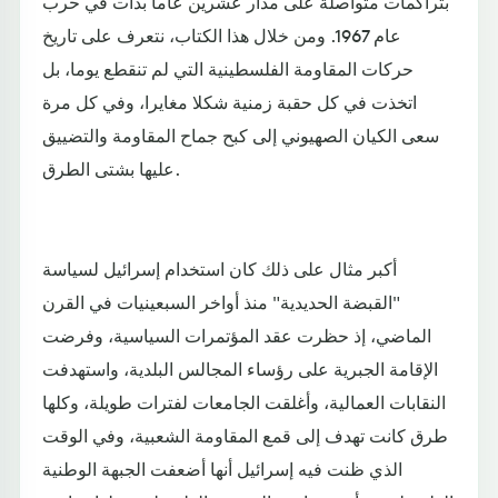
بتراكمات متواصلة على مدار عشرين عاما بدأت في حرب
عام 1967. ومن خلال هذا الكتاب، نتعرف على تاريخ
حركات المقاومة الفلسطينية التي لم تنقطع يوما، بل
اتخذت في كل حقبة زمنية شكلا مغايرا، وفي كل مرة
سعى الكيان الصهيوني إلى كبح جماح المقاومة والتضييق
عليها بشتى الطرق.
أكبر مثال على ذلك كان استخدام إسرائيل لسياسة
"القبضة الحديدية" منذ أواخر السبعينيات في القرن
الماضي، إذ حظرت عقد المؤتمرات السياسية، وفرضت
الإقامة الجبرية على رؤساء المجالس البلدية، واستهدفت
النقابات العمالية، وأغلقت الجامعات لفترات طويلة، وكلها
طرق كانت تهدف إلى قمع المقاومة الشعبية، وفي الوقت
الذي ظنت فيه إسرائيل أنها أضعفت الجبهة الوطنية