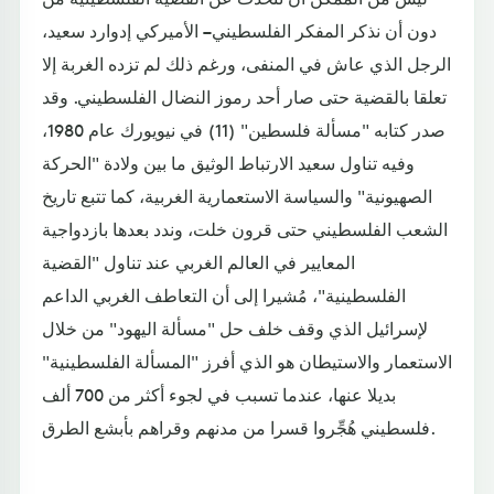
دون أن نذكر المفكر الفلسطيني – الأميركي إدوارد سعيد،
الرجل الذي عاش في المنفى، ورغم ذلك لم تزده الغربة إلا
تعلقا بالقضية حتى صار أحد رموز النضال الفلسطيني. وقد
صدر كتابه "مسألة فلسطين" (11) في نيويورك عام 1980،
وفيه تناول سعيد الارتباط الوثيق ما بين ولادة "الحركة
الصهيونية" والسياسة الاستعمارية الغربية، كما تتبع تاريخ
الشعب الفلسطيني حتى قرون خلت، وندد بعدها بازدواجية
المعايير في العالم الغربي عند تناول "القضية
الفلسطينية"، مُشيرا إلى أن التعاطف الغربي الداعم
لإسرائيل الذي وقف خلف حل "مسألة اليهود" من خلال
الاستعمار والاستيطان هو الذي أفرز "المسألة الفلسطينية"
بديلا عنها، عندما تسبب في لجوء أكثر من 700 ألف
فلسطيني هُجِّروا قسرا من مدنهم وقراهم بأبشع الطرق.