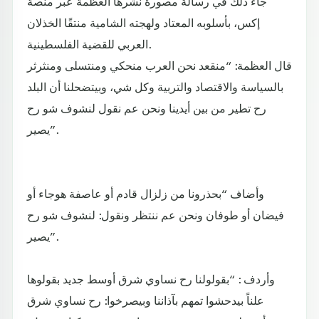
جاء ذلك في رسالة مصورة نشرها العظمة عبر منصة
إكس، بأسلوبه المعتاد ولهجته الشامية منتقًا الخذلان
العربي للقضية الفلسطينية.
قال العظمة: “منقعد نحن العرب منحكي ومنتسلى ومنثرثر
بالسياسة والاقتصاد والتربية وكل شي، وبيتضحلنا أن البلد
رح تطير من بين أيدينا ونحن عم نقول لنشوف شو رح
يصير”.
وأضاف “بحذرونا من زلزال قادم أو عاصفة هوجاء أو
فيضان أو طوفان ونحن عم ننتظر ونقول: لنشوف شو رح
يصير”.
وأردف : “بقولولنا رح نساوي شرق أوسط جديد بقولوها
علناً بيدحشوا تمهم بآذاننا وبيصرخوا: رح نساوي شرق