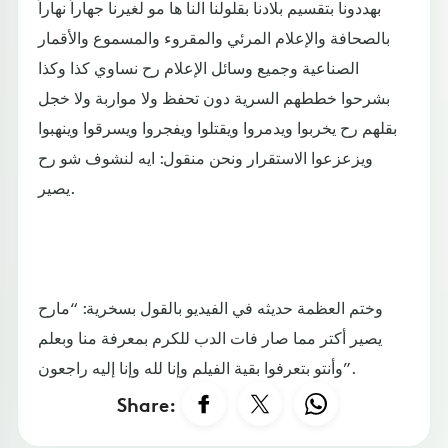
بهددونا بتقسيم بلادنا بقلولنا النا ها مو لغيرنا جهاراً نهاراً
بالصحافة والإعلام المرئي والمقروء والمسموع والأقمار
الصناعية وجميع وسائل الإعلام رح نساوي كذا وكذا
بشرحوا خططهم السرية دون تحفظ ولا مواربة ولا خجل
بقلهم رح يخربوا ويدمروا ويقتلوا ويفجروا ويسرقوا وينهبوا
ويزعزعوا الاستقرار ونحن منقول: ايه لنشوف شو رح
يصير.
وختم العظمة حديثه في الفيديو بالقول بسخرية: “مارح
يصير أكتر مما صار فات الدب للكرم بمعرفة منا وبعلم
وأنتو بتعرفوا بقية الفيلم وإنا لله وإنا إليه راجعون”.
Share: