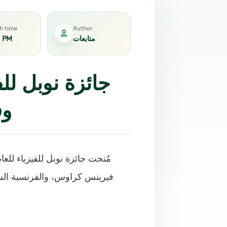
sh time
Author
متابعات
5 PM
جائزة نوبل للف
وف
فيرينس كراوس، والفرنسية السوي