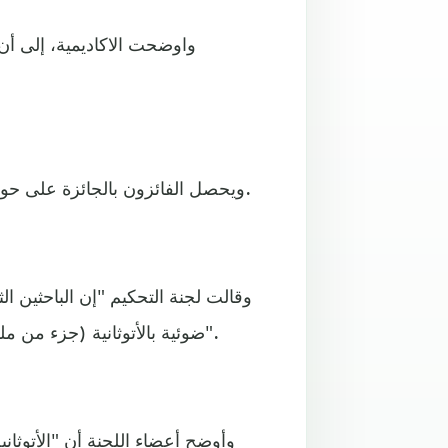
واوضحت الاكاديمية، إلى أن 
ويحصل الفائزون بالجائزة على حوالي 920 ألف دولار يتم تقاسمها في حال فوز أكثر من شخص.
وقالت لجنة التحكيم "إن الباحثين الثل
ضوئية بالأتوثانية (جزء من مليار المليار من الثانية) لدراسة ديناميكيات الإلكترون في المادة".
وأوضح أعضاء اللجنة أن "الأتوثان