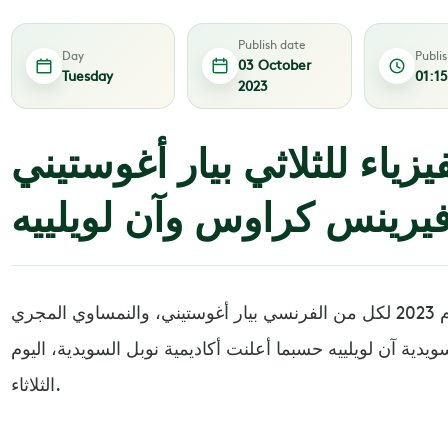
Publish date
Day
Publi
03 October
Tuesday
01:1
2023
يزياء للثلاثي بيار أغوستيني
يرينس كراوس وآن لويلييه
مُنحت جائزة نوبل للفيزياء للعام 2023 لكل من الفرنسي بيار أغوستيني، والنمساوي المجري
دية آن لويلييه حسبما أعلنت أكاديمية نوبل السويدية، اليوم
الثلاثاء.