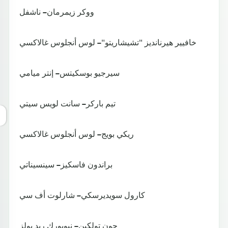
ووكر زيمرمان – ناشفل
خافيير هيرنانديز "تشيشاريتو" – لوس أنجلوس غالاكسي
سيرجيو بوسكيتس – إنتر ميامي
تيم باركر – سانت لويس سيتي
ريكي بويج – لوس أنجلوس غالاكسي
براندون فاسكيز – سينسيناتي
كارول سويديرسكي – شارلوت أف سي
جون تولكين – نيويورك ريد بولز