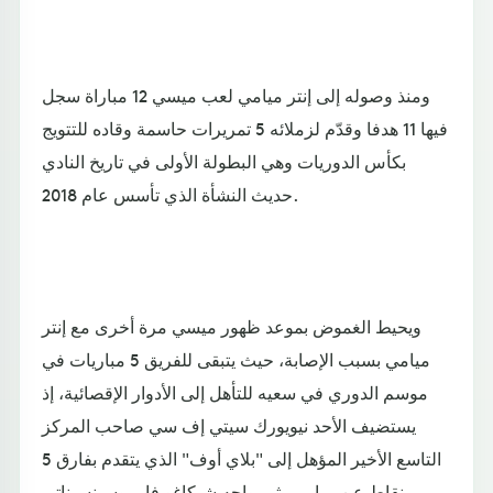
ومنذ وصوله إلى إنتر ميامي لعب ميسي 12 مباراة سجل
فيها 11 هدفا وقدّم لزملائه 5 تمريرات حاسمة وقاده للتتويج
بكأس الدوريات وهي البطولة الأولى في تاريخ النادي
حديث النشأة الذي تأسس عام 2018.
ويحيط الغموض بموعد ظهور ميسي مرة أخرى مع إنتر
ميامي بسبب الإصابة، حيث يتبقى للفريق 5 مباريات في
موسم الدوري في سعيه للتأهل إلى الأدوار الإقصائية، إذ
يستضيف الأحد نيويورك سيتي إف سي صاحب المركز
التاسع الأخير المؤهل إلى "بلاي أوف" الذي يتقدم بفارق 5
نقاط عن ميامي، ثم يواجه شيكاغو فاير وسينسيناتي