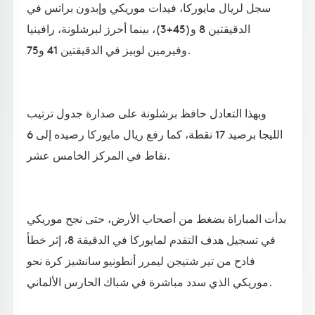
سجل لريال مايوركا، فيدات موريكي وإبدون براتس في
الدقيقتين 8 و(45+3)، بينما أحرز لبرشلونة، رافينيا
وفيرمين لوبيز في الدقيقتين 41 و75.
وبهذا التعادل حافظ برشلونة على صدارة جدول ترتيب
الليجا برصيد 17 نقطة، كما رفع ريال مايوركا رصيده إلى 6
نقاط في المركز الخامس عشر.
بدأت المباراة بضغط من أصحاب الأرض، حتى نجح موريكي
في تسجيل هدف التقدم لمايوركا في الدقيقة 8، إثر خطأ
فادح من تير شتيجن ليمرر أنطونيو سانشيز كرة نحو
موريكي الذي سدد مباشرة في شباك الحارس الألماني.