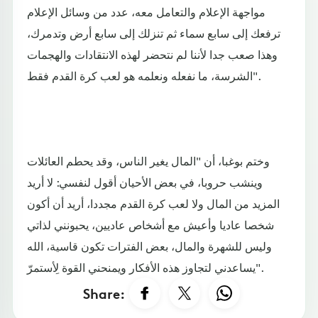
مواجهة الإعلام والتعامل معه، عدد من وسائل الإعلام
ترفعك إلى سابع سماء ثم تنزلك إلى سابع أرض وتدمرك،
وهذا صعب جدا لأننا لم نتحضر لهذه الانتقادات والهجمات
الشرسة، ما نفعله ونعلمه هو لعب كرة القدم فقط".
وختم بوغبا، أن "المال يغير الناس، وقد يحطم العائلات
وينشب حروبا، في بعض الأحيان أقول لنفسي: لا أريد
المزيد من المال ولا لعب كرة القدم مجددا، أريد أن أكون
شخصا عاديا وأعيش مع أشخاص عاديين، يحبونني لذاتي
وليس للشهرة والمال، بعض الفترات تكون قاسية، الله
يساعدني لتجاوز هذه الأفكار ويمنحني القوة لِأستمرّ".
Share: