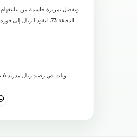
وبفضل تمريرة حاسمة من بيلينغهام،
الدقيقة 73، ليقود الريال إ
وب