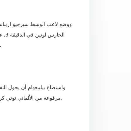
ووضع لاعب الوسط سيرجيو اريباس،
عندما سجل هدفا بسبب سوء تغطية من دفاع أ
مرفوعة من الألماني توني كروس قابلها برأسية جميلة خادعت البرتغالي لويس ماكسيميانو.