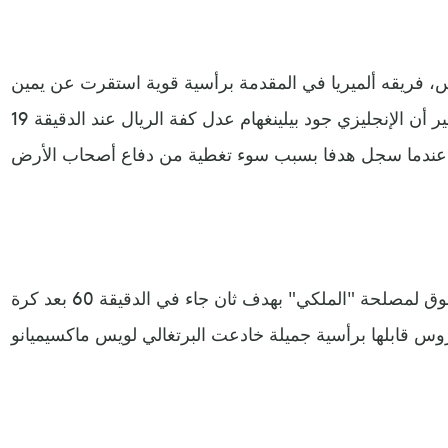
 فريقه ألميريا في المقدمة برأسية قوية استقرت عن يمين
الحارس لونين في الدقيقة 3، غير أن الإنجليزي جود بيلينغهام عدل كفة الريال عند الدقيقة 19
صحاب الأرض.
واستطاع بيلينغهام أن يحول التفوق لمصلحة "الملكي" بهدف ثان جاء في الدقيقة 60 بعد كرة