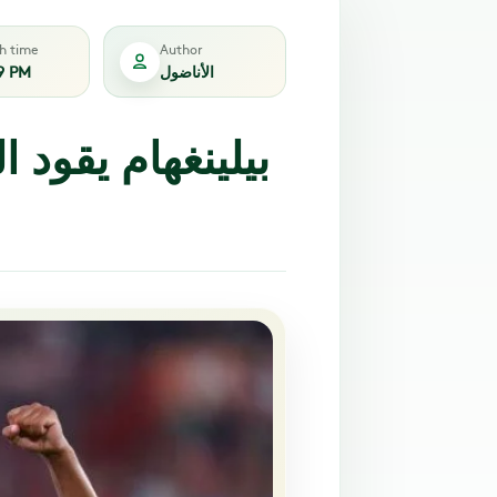
sh time
Author
الأناضول
9 PM
بيلينغهام يقود