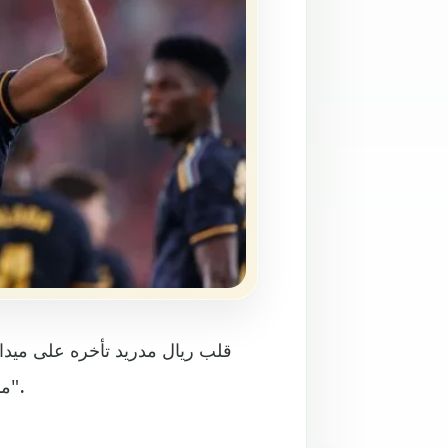
قلب ريال مدريد تأخره على ميدان
منافسات الجولة الثانية من الدوري الإسباني لكرة القدم "لا ليغا".