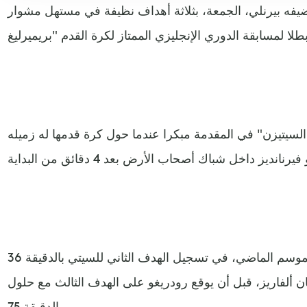
فه بيرنلي، الجمعة، بثلاثة أهداف نظيفة في مستهل مشوار
"السيتيزن" في المقدمة مبكرا عندما حول كرة قدمها له زميله
ونجح هالاند، الذي نال لقب هداف الموسم الماضي، في تسجيل الهدف الثاني للسيتي بالدقيقة 36
ان ألفاريز، قبل أن يوقع رودريغو على الهدف الثالث مع حلول
الدقيقة 75.