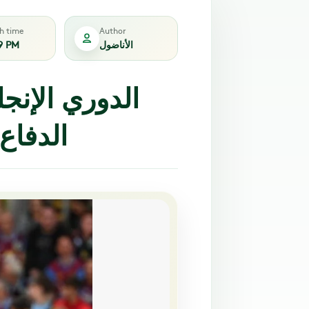
sh time
Author
الأناضول
9 PM
الدوري الإنج
الدفاع 