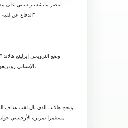
انتصر مانشستر سيتي على مضي
الدفاع عن لقبه بطلا لمسابقة الدوري الإنجليزي الممتاز لكرة القدم "بريميرليغ".
وضع النرويجي إيرلينغ هالاند 
الإسباني رودريغو فيرنانديز داخل شباك أصحاب الأرض بعد 4 دقائق من البداية.
مستثمرا تمريرة الأرجنتيني جولي