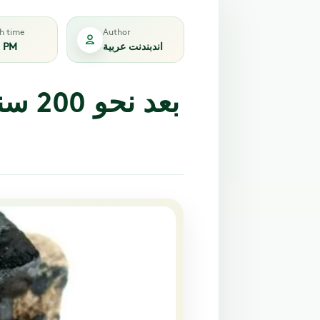
sh time
Author
اندبندنت عربية
8 PM
بعد 