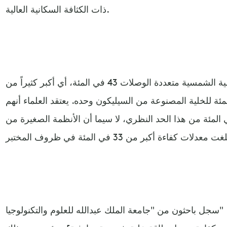
ذات الكثافة السكانية العالية.
يبلغ الحد النظري الأقصى لهذه الخلية الشمسية متعددة الوصلات 43 في المئة، أي أكبر كثيراً من
ري الأقصى البالغ 29 في المئة للخلية المصنوعة من السيليكون وحده. يعتقد العلماء أنهم
يعون الوصول إلى نحو 90 في المئة من هذا الحد النظري، لا سيما أن الأنظمة الصغيرة من
سجل باحثون من "جامعة الملك عبدالله للعلوم والتكنولوجيا" ("كاوست" KAUST) في المملكة