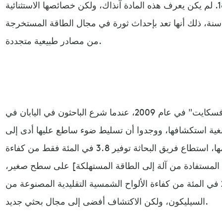
[بيروفسكايت] رسمياً في عام 1839. لم يكن يعرف هذه المادة آنذاك، ولكن خصائصها الاستثنائية
ظيت بالإشادة بعد مرور نحو 200 سنة، ذلك أنها تعد بإحداث ثورة في مجال الطاقة المستخرجة
من مصادر طبيعية متجددة.
بدأ التعرف إلى إمكانات هذه "بيروفسكايت" في عام 2009، عندما شرع الباحثون في اليابان في
غية استكشافها، ووجدوا أن تسليط ضوء ساطع عليها أدى إلى
إطلاق شحنة كهربائية صغيرة. يومها، استطاع فريق البحاثة توفير 3.8 في المئة فقط من كفاءة
ة المستفادة من آلة إلى الطاقة المستهلكة] على سطح صغير،
أي جزء بسيط من نحو 20 في المئة من كفاءة الألواح الشمسية التقليدية المصنوعة من
السيليكون، ولكن الاكتشاف أفضى إلى مجال بحثي جديد.