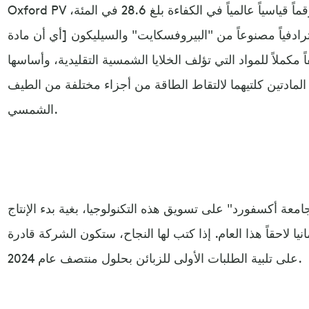
Oxford PV البريطانية الناشئة، التي سجلت رقماً قياسياً عالمياً في الكفاءة بلغ 28.6 في المئة،
ادفياً مصنوعاً من "البيروفسكايت" والسيليكون [أي أن مادة
مكملاً للمواد التي تؤلف الخلايا الشمسية التقليدية، وأساسها
لمادتين كلتيهما لالتقاط الطاقة من أجزاء مختلفة من الطيف
الشمسي.
امعة أكسفورد" على تسويق هذه التكنولوجيا، بغية بدء الإنتاج
ا لاحقاً هذا العام. إذا كتب لها النجاح، ستكون الشركة قادرة
على تلبية الطلبات الأولى للزبائن بحلول منتصف عام 2024.