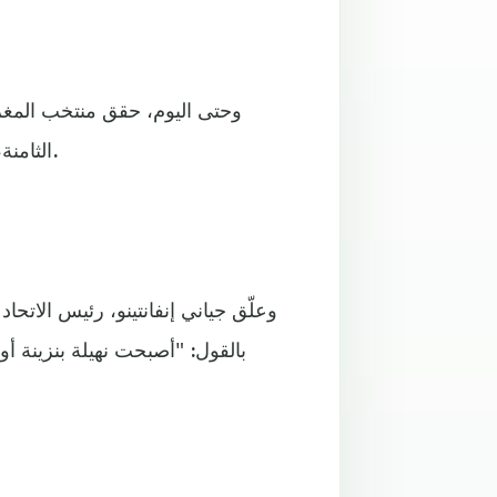
الثامنة، على أن يواجه منتخب كولومبيا في ختام مباريات الدور الأول.
وعلّق جياني إنفانتينو، رئيس الاتحا
بالقول: "أصبحت نهيلة بنزينة 