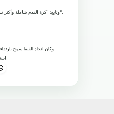
وتابع: "كرة القدم شاملة وأكثر تسامحًا وعالمية ومتنوعة"، وذيّل منشوره بكتابة وسم: "لا تمييز".
استجابةً لدعوات نشطاء ورياضيين ومسؤولين حكوميين وكرويّين.